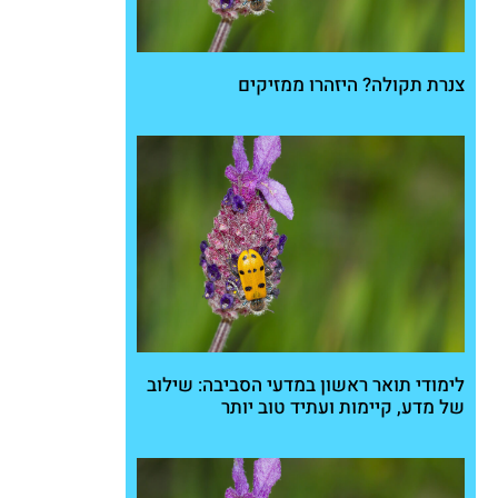
צנרת תקולה? היזהרו ממזיקים
לימודי תואר ראשון במדעי הסביבה: שילוב
של מדע, קיימות ועתיד טוב יותר